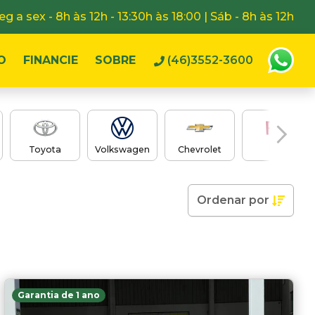
eg a sex - 8h às 12h - 13:30h às 18:00 | Sáb - 8h às 12h
O
FINANCIE
SOBRE
(46)3552-3600
Toyota
Volkswagen
Chevrolet
Fiat
Ordenar
por
Garantia de 1 ano