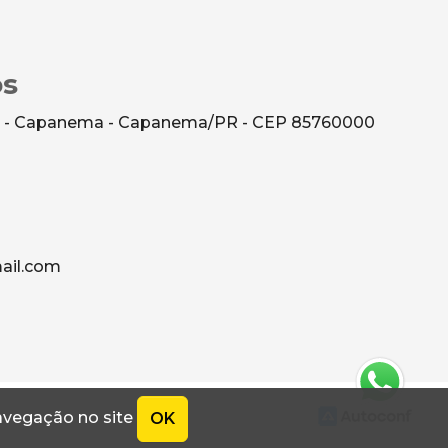
os
0 - Capanema - Capanema/PR - CEP 85760000
ail.com
navegação no site
OK