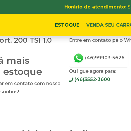
Horário de atendimento:
S
ESTOQUE
VENDA SEU CARR
t. 200 TSI 1.0
Entre em contato pelo Wh
tá mais
(46)99903-5626
o estoque
Ou ligue agora para:
(46)3552-3600
rar em contato com nossa
 sonhos!