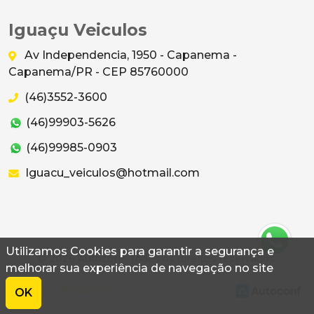
Iguaçu Veiculos
Av Independencia, 1950 - Capanema -
Capanema/PR - CEP 85760000
(46)3552-3600
(46)99903-5626
(46)99985-0903
Iguacu_veiculos@hotmail.com
Utilizamos Cookies para garantir a segurança e
© 2026 Autoconf. Todos os direitos reservados.
melhorar sua experiência de navegação no site
Termos
Privacidade
OK